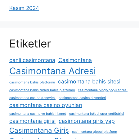
Kasım 2024
Etiketler
canli casimontana
Casimontana
Casimontana Adresi
casimontana bahis sitesi
casimontana bahis platformu
casimontana bahis türleri bahis platformu
casimontana bingo popülaritesi
casimontana casino deneyimi
casimontana casino hizmetleri
casimontana casino oyunları
casimontana casino ve bahis hizmet
casimontana futbol spor endüstrisi
casimontana girisi
casimontana giris yap
Casimontana Giriş
casimontana global platform