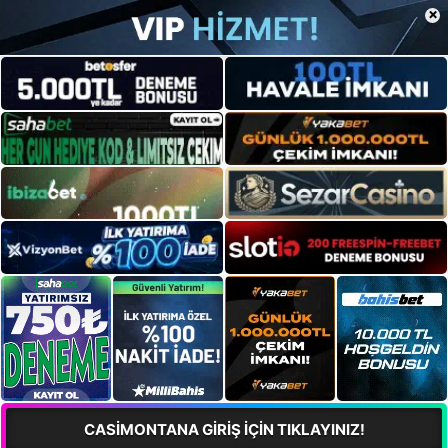
×
CASİMONTANA GİRİŞ İÇİN TIKLAYINIZ!