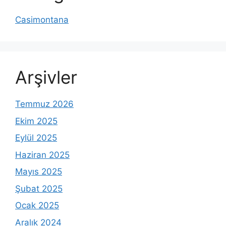
Casimontana
Arşivler
Temmuz 2026
Ekim 2025
Eylül 2025
Haziran 2025
Mayıs 2025
Şubat 2025
Ocak 2025
Aralık 2024