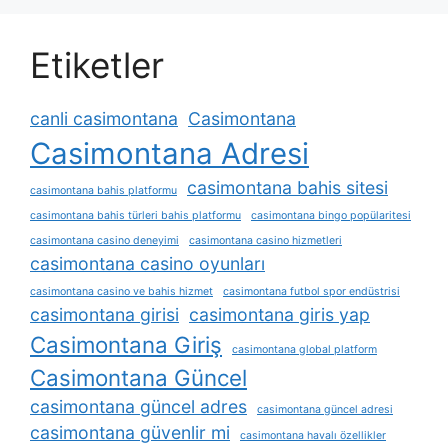
Etiketler
canli casimontana
Casimontana
Casimontana Adresi
casimontana bahis sitesi
casimontana bahis platformu
casimontana bahis türleri bahis platformu
casimontana bingo popülaritesi
casimontana casino deneyimi
casimontana casino hizmetleri
casimontana casino oyunları
casimontana casino ve bahis hizmet
casimontana futbol spor endüstrisi
casimontana girisi
casimontana giris yap
Casimontana Giriş
casimontana global platform
Casimontana Güncel
casimontana güncel adres
casimontana güncel adresi
casimontana güvenlir mi
casimontana havalı özellikler