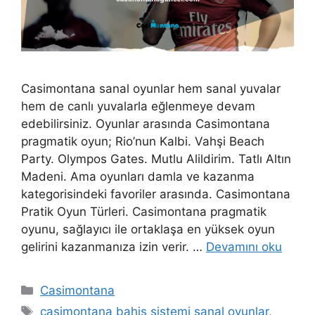
Casimontana sanal oyunlar hem sanal yuvalar
hem de canlı yuvalarla eğlenmeye devam
edebilirsiniz. Oyunlar arasında Casimontana
pragmatik oyun; Rio’nun Kalbi. Vahşi Beach
Party. Olympos Gates. Mutlu Alildirim. Tatlı Altın
Madeni. Ama oyunları damla ve kazanma
kategorisindeki favoriler arasında. Casimontana
Pratik Oyun Türleri. Casimontana pragmatik
oyunu, sağlayıcı ile ortaklaşa en yüksek oyun
gelirini kazanmanıza izin verir. …
Devamını oku
Kategoriler
Casimontana
Etiketler
casimontana bahis sistemi sanal oyunlar
,