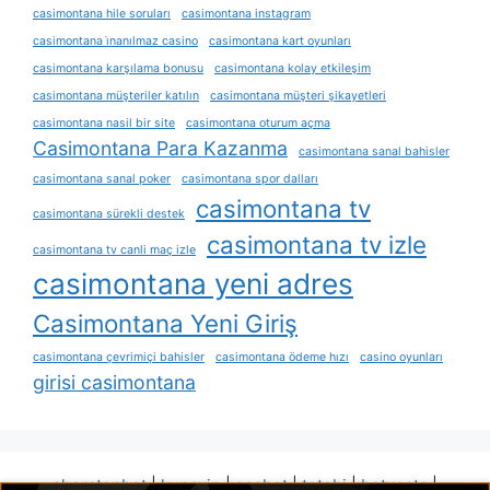
casimontana hile soruları
casimontana instagram
casimontana i̇nanılmaz casino
casimontana kart oyunları
casimontana karşılama bonusu
casimontana kolay etkileşim
casimontana müşteriler katılın
casimontana müşteri şikayetleri
casimontana nasil bir site
casimontana oturum açma
Casimontana Para Kazanma
casimontana sanal bahisler
casimontana sanal poker
casimontana spor dalları
casimontana tv
casimontana sürekli destek
casimontana tv izle
casimontana tv canli maç izle
casimontana yeni adres
Casimontana Yeni Giriş
casimontana çevrimiçi bahisler
casimontana ödeme hızı
casino oyunları
girisi casimontana
sheratonbet
|
kupavip
|
sesbet
|
totobi
|
betvesta
|