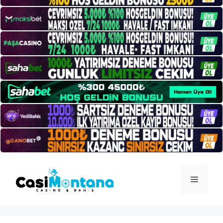
İçeriğe
atla
Menü