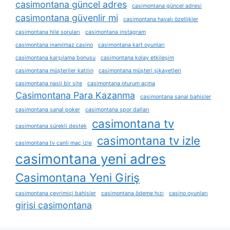
casimontana güncel adres
casimontana güncel adresi
casimontana güvenlir mi
casimontana havalı özellikler
casimontana hile soruları
casimontana instagram
casimontana i̇nanılmaz casino
casimontana kart oyunları
casimontana karşılama bonusu
casimontana kolay etkileşim
casimontana müşteriler katılın
casimontana müşteri şikayetleri
casimontana nasil bir site
casimontana oturum açma
Casimontana Para Kazanma
casimontana sanal bahisler
casimontana sanal poker
casimontana spor dalları
casimontana tv
casimontana sürekli destek
casimontana tv izle
casimontana tv canli maç izle
casimontana yeni adres
Casimontana Yeni Giriş
casimontana çevrimiçi bahisler
casimontana ödeme hızı
casino oyunları
girisi casimontana