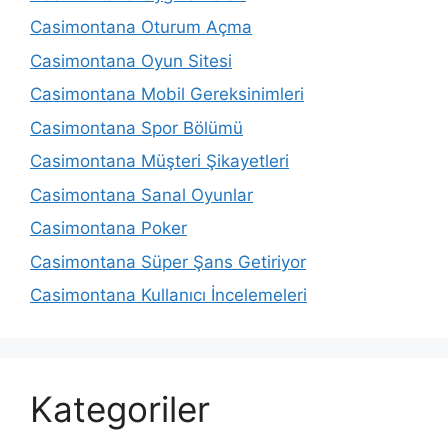
Casimontana Oturum Açma
Casimontana Oyun Sitesi
Casimontana Mobil Gereksinimleri
Casimontana Spor Bölümü
Casimontana Müşteri Şikayetleri
Casimontana Sanal Oyunlar
Casimontana Poker
Casimontana Süper Şans Getiriyor
Casimontana Kullanıcı İncelemeleri
Kategoriler