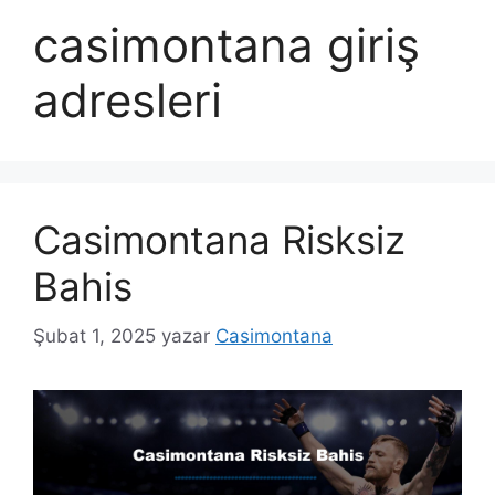
casimontana giriş
adresleri
Casimontana Risksiz
Bahis
Şubat 1, 2025
yazar
Casimontana