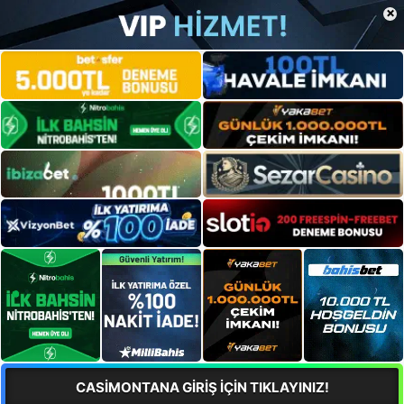
×
CASİMONTANA GİRİŞ İÇİN TIKLAYINIZ!