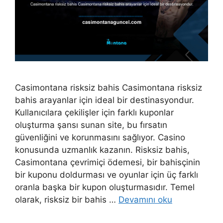
Casimontana risksiz bahis Casimontana risksiz
bahis arayanlar için ideal bir destinasyondur.
Kullanıcılara çekilişler için farklı kuponlar
oluşturma şansı sunan site, bu fırsatın
güvenliğini ve korunmasını sağlıyor. Casino
konusunda uzmanlık kazanın. Risksiz bahis,
Casimontana çevrimiçi ödemesi, bir bahisçinin
bir kuponu doldurması ve oyunlar için üç farklı
oranla başka bir kupon oluşturmasıdır. Temel
olarak, risksiz bir bahis …
Devamını oku