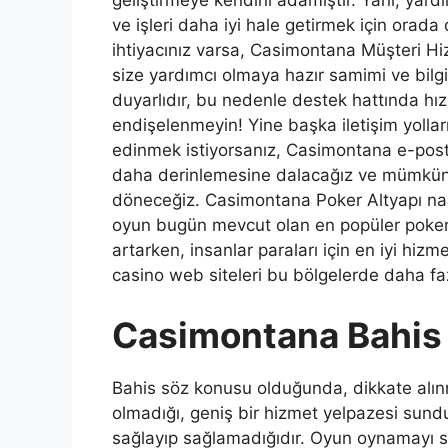
geliştirmeye kendini adamıştır. Yani, yard
ve işleri daha iyi hale getirmek için orad
ihtiyacınız varsa, Casimontana Müşteri Hi
size yardımcı olmaya hazır samimi ve bilgil
duyarlıdır, bu nedenle destek hattında hızl
endişelenmeyin! Yine başka iletişim yollar
edinmek istiyorsanız, Casimontana e-post
daha derinlemesine dalacağız ve mümkün ol
döneceğiz. Casimontana Poker Altyapı nas
oyun bugün mevcut olan en popüler poker hi
artarken, insanlar paraları için en iyi hizm
casino web siteleri bu bölgelerde daha f
Casimontana Bahis 
Bahis söz konusu olduğunda, dikkate alınm
olmadığı, geniş bir hizmet yelpazesi sun
sağlayıp sağlamadığıdır. Oyun oynamayı 