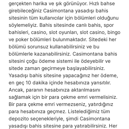
gerçekten harika ve şık görünüyor. Hızlı bahse
girebileceğiniz Casimontana yasadışı bahis
sitesinin tüm kullanıcılar için bölümleri olduğunu
söylemeliyiz. Bahis sitesinde canlı bahis, spor
bahisleri, casino, slot oyunları, slot casino, bingo
ve poker bölümleri bulunmaktadır. Sitedeki her
bölümü sorunsuz kullanabilirsiniz ve bu
bölümlerle kazanabilirsiniz. Casimontana bahis
sitesini çoğu ödeme sistemi ile ödeyebilir ve
sitede zaman geçirmeye başlayabilirsiniz.
Yasadışı bahis sitesine yapacağınız her ödeme,
en geç 10 dakika içinde hesabınıza yansıtılır.
Ancak, paranın hesabınıza aktarılmasını
sağlamak için bir para çekme emri vermelisiniz.
Bir para çekme emri vermezseniz, yatırdığınız
para hesabınıza geçmez. Listelediğimiz tüm
depozito seçenekleriyle, şimdi Casimontana
yasadışı bahis sitesine para yatırabilirsiniz. Her