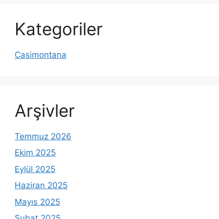
Kategoriler
Casimontana
Arşivler
Temmuz 2026
Ekim 2025
Eylül 2025
Haziran 2025
Mayıs 2025
Şubat 2025