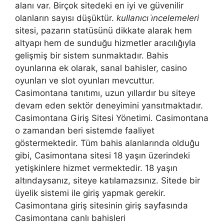
alanı var. Birçok sitedeki en iyi ve güvenilir
olanların sayısı düşüktür.
kullanıcı i̇ncelemeleri
sitesi, pazarın statüsünü dikkate alarak hem
altyapı hem de sunduğu hizmetler aracılığıyla
gelişmiş bir sistem sunmaktadır. Bahis
oyunlarına ek olarak, sanal bahisler, casino
oyunları ve slot oyunları mevcuttur.
Casimontana tanıtımı, uzun yıllardır bu siteye
devam eden sektör deneyimini yansıtmaktadır.
Casimontana Giriş Sitesi Yönetimi. Casimontana
o zamandan beri sistemde faaliyet
göstermektedir. Tüm bahis alanlarında olduğu
gibi, Casimontana sitesi 18 yaşın üzerindeki
yetişkinlere hizmet vermektedir. 18 yaşın
altındaysanız, siteye katılamazsınız. Sitede bir
üyelik sistemi ile giriş yapmak gerekir.
Casimontana giriş sitesinin giriş sayfasında
Casimontana canlı bahisleri