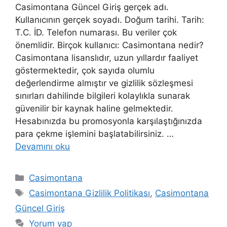
Casimontana Güncel Giriş gerçek adı.
Kullanıcının gerçek soyadı. Doğum tarihi. Tarih:
T.C. İD. Telefon numarası. Bu veriler çok
önemlidir. Birçok kullanıcı: Casimontana nedir?
Casimontana lisanslıdır, uzun yıllardır faaliyet
göstermektedir, çok sayıda olumlu
değerlendirme almıştır ve gizlilik sözleşmesi
sınırları dahilinde bilgileri kolaylıkla sunarak
güvenilir bir kaynak haline gelmektedir.
Hesabınızda bu promosyonla karşılaştığınızda
para çekme işlemini başlatabilirsiniz. …
Devamını oku
Kategoriler
Casimontana
Etiketler
Casimontana Gizlilik Politikası
,
Casimontana
Güncel Giriş
Yorum yap