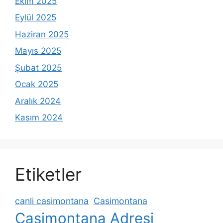
Ekim 2025
Eylül 2025
Haziran 2025
Mayıs 2025
Şubat 2025
Ocak 2025
Aralık 2024
Kasım 2024
Etiketler
canli casimontana
Casimontana
Casimontana Adresi