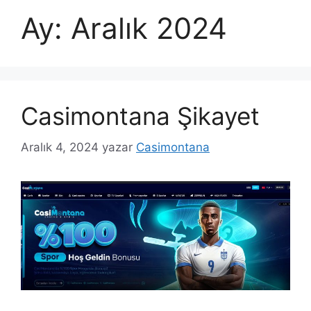
Ay:
Aralık 2024
Casimontana Şikayet
Aralık 4, 2024
yazar
Casimontana