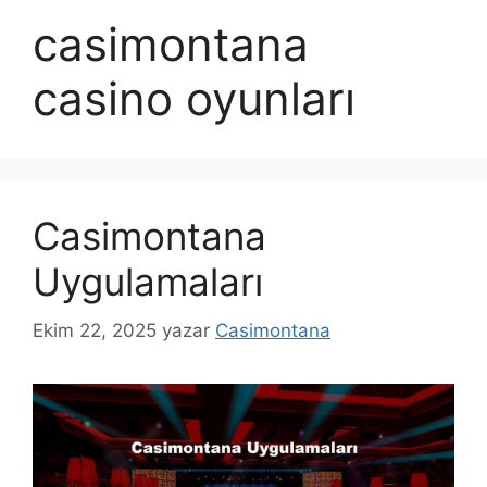
casimontana
casino oyunları
Casimontana
Uygulamaları
Ekim 22, 2025
yazar
Casimontana