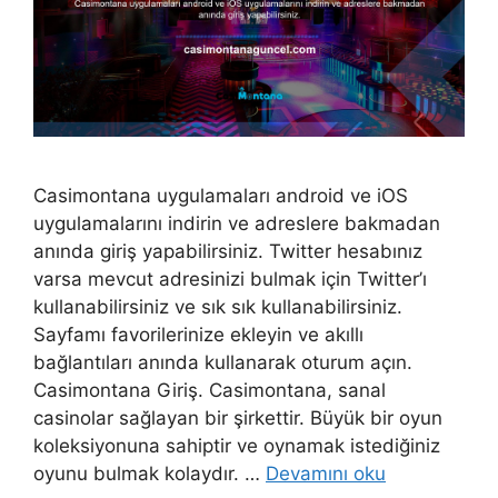
Casimontana uygulamaları android ve iOS
uygulamalarını indirin ve adreslere bakmadan
anında giriş yapabilirsiniz. Twitter hesabınız
varsa mevcut adresinizi bulmak için Twitter’ı
kullanabilirsiniz ve sık sık kullanabilirsiniz.
Sayfamı favorilerinize ekleyin ve akıllı
bağlantıları anında kullanarak oturum açın.
Casimontana Giriş. Casimontana, sanal
casinolar sağlayan bir şirkettir. Büyük bir oyun
koleksiyonuna sahiptir ve oynamak istediğiniz
oyunu bulmak kolaydır. …
Devamını oku