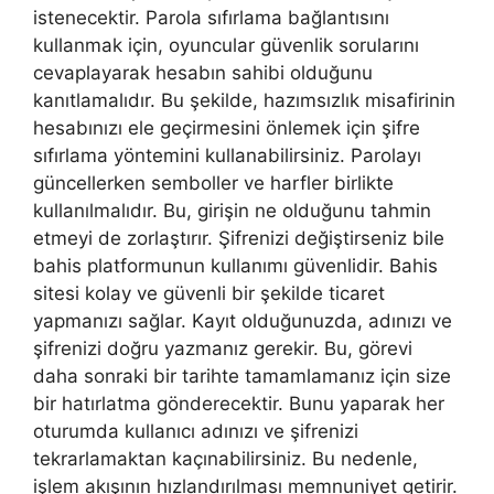
istenecektir. Parola sıfırlama bağlantısını
kullanmak için, oyuncular güvenlik sorularını
cevaplayarak hesabın sahibi olduğunu
kanıtlamalıdır. Bu şekilde, hazımsızlık misafirinin
hesabınızı ele geçirmesini önlemek için şifre
sıfırlama yöntemini kullanabilirsiniz. Parolayı
güncellerken semboller ve harfler birlikte
kullanılmalıdır. Bu, girişin ne olduğunu tahmin
etmeyi de zorlaştırır. Şifrenizi değiştirseniz bile
bahis platformunun kullanımı güvenlidir. Bahis
sitesi kolay ve güvenli bir şekilde ticaret
yapmanızı sağlar. Kayıt olduğunuzda, adınızı ve
şifrenizi doğru yazmanız gerekir. Bu, görevi
daha sonraki bir tarihte tamamlamanız için size
bir hatırlatma gönderecektir. Bunu yaparak her
oturumda kullanıcı adınızı ve şifrenizi
tekrarlamaktan kaçınabilirsiniz. Bu nedenle,
işlem akışının hızlandırılması memnuniyet getirir.