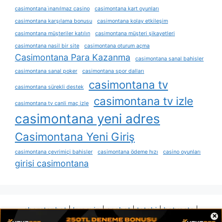
casimontana i̇nanılmaz casino
casimontana kart oyunları
casimontana karşılama bonusu
casimontana kolay etkileşim
casimontana müşteriler katılın
casimontana müşteri şikayetleri
casimontana nasil bir site
casimontana oturum açma
Casimontana Para Kazanma
casimontana sanal bahisler
casimontana sanal poker
casimontana spor dalları
casimontana tv
casimontana sürekli destek
casimontana tv izle
casimontana tv canli maç izle
casimontana yeni adres
Casimontana Yeni Giriş
casimontana çevrimiçi bahisler
casimontana ödeme hızı
casino oyunları
girisi casimontana
sheratonbet
|
kupavip
|
sesbet
|
totobi
|
betvesta
|
×
blackxbet
|
altincasino
|
slotella