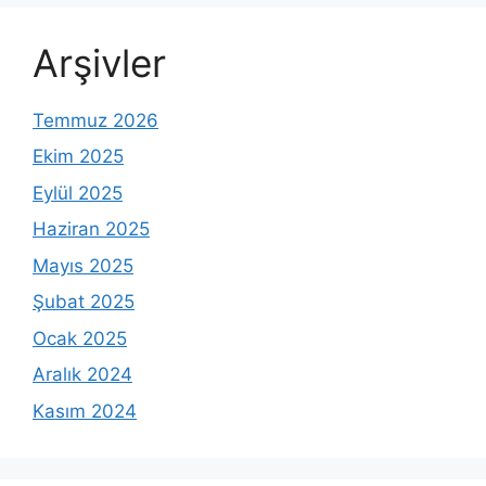
Arşivler
Temmuz 2026
Ekim 2025
Eylül 2025
Haziran 2025
Mayıs 2025
Şubat 2025
Ocak 2025
Aralık 2024
Kasım 2024