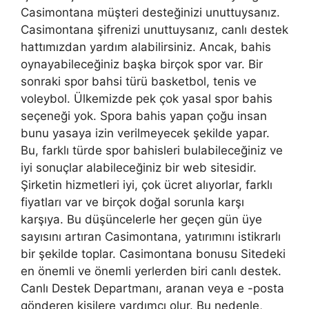
Casimontana müşteri desteğinizi unuttuysanız.
Casimontana şifrenizi unuttuysanız, canlı destek
hattımızdan yardım alabilirsiniz. Ancak, bahis
oynayabileceğiniz başka birçok spor var. Bir
sonraki spor bahsi türü basketbol, tenis ve
voleybol. Ülkemizde pek çok yasal spor bahis
seçeneği yok. Spora bahis yapan çoğu insan
bunu yasaya izin verilmeyecek şekilde yapar.
Bu, farklı türde spor bahisleri bulabileceğiniz ve
iyi sonuçlar alabileceğiniz bir web sitesidir.
Şirketin hizmetleri iyi, çok ücret alıyorlar, farklı
fiyatları var ve birçok doğal sorunla karşı
karşıya. Bu düşüncelerle her geçen gün üye
sayısını artıran Casimontana, yatırımını istikrarlı
bir şekilde toplar. Casimontana bonusu Sitedeki
en önemli ve önemli yerlerden biri canlı destek.
Canlı Destek Departmanı, aranan veya e -posta
gönderen kişilere yardımcı olur. Bu nedenle,