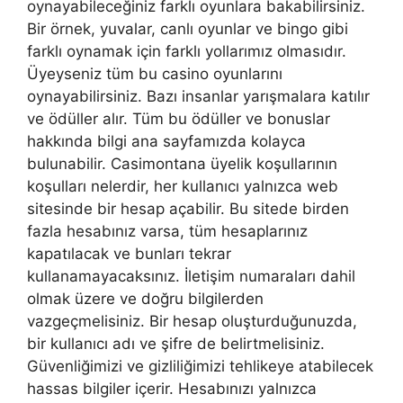
oynayabileceğiniz farklı oyunlara bakabilirsiniz.
Bir örnek, yuvalar, canlı oyunlar ve bingo gibi
farklı oynamak için farklı yollarımız olmasıdır.
Üyeyseniz tüm bu casino oyunlarını
oynayabilirsiniz. Bazı insanlar yarışmalara katılır
ve ödüller alır. Tüm bu ödüller ve bonuslar
hakkında bilgi ana sayfamızda kolayca
bulunabilir. Casimontana üyelik koşullarının
koşulları nelerdir, her kullanıcı yalnızca web
sitesinde bir hesap açabilir. Bu sitede birden
fazla hesabınız varsa, tüm hesaplarınız
kapatılacak ve bunları tekrar
kullanamayacaksınız. İletişim numaraları dahil
olmak üzere ve doğru bilgilerden
vazgeçmelisiniz. Bir hesap oluşturduğunuzda,
bir kullanıcı adı ve şifre de belirtmelisiniz.
Güvenliğimizi ve gizliliğimizi tehlikeye atabilecek
hassas bilgiler içerir. Hesabınızı yalnızca