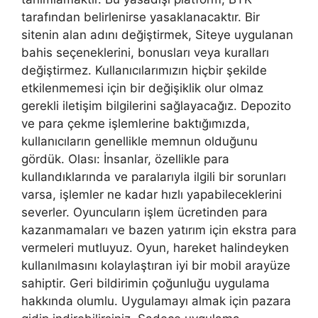
tarafından belirlenirse yasaklanacaktır. Bir
sitenin alan adını değiştirmek, Siteye uygulanan
bahis seçeneklerini, bonusları veya kuralları
değiştirmez. Kullanıcılarımızın hiçbir şekilde
etkilenmemesi için bir değişiklik olur olmaz
gerekli iletişim bilgilerini sağlayacağız. Depozito
ve para çekme işlemlerine baktığımızda,
kullanıcıların genellikle memnun olduğunu
gördük. Olası: İnsanlar, özellikle para
kullandıklarında ve paralarıyla ilgili bir sorunları
varsa, işlemler ne kadar hızlı yapabileceklerini
severler. Oyuncuların işlem ücretinden para
kazanmamaları ve bazen yatırım için ekstra para
vermeleri mutluyuz. Oyun, hareket halindeyken
kullanılmasını kolaylaştıran iyi bir mobil arayüze
sahiptir. Geri bildirimin çoğunluğu uygulama
hakkında olumlu. Uygulamayı almak için pazara