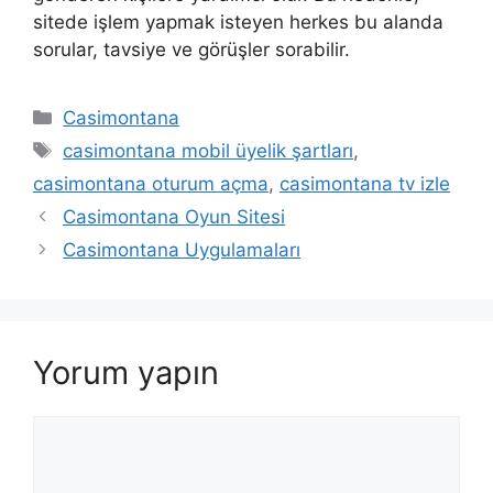
sitede işlem yapmak isteyen herkes bu alanda
sorular, tavsiye ve görüşler sorabilir.
Kategoriler
Casimontana
Etiketler
casimontana mobil üyelik şartları
,
casimontana oturum açma
,
casimontana tv izle
Casimontana Oyun Sitesi
Casimontana Uygulamaları
Yorum yapın
Yorum