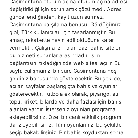
Casimontana oturum açma oturum açma adresi
değiştirildiği için sorun artık çözülmedi. Adres
güncellendiğinden, kayıt uzun sürmez.
Casimontana karşılama bonusu. Gördüğünüz
gibi, Türk kullanıcıları için tasarlanmıştır. Bu
amaç, rekabette neyin adil olduğuna karar
vermektir. Çalışma izni olan bazı bahis siteleri
bu hizmeti sunanlar arasındadır. İsim
bağlantısını tıkladığınızda web sitesi açılır. Bu
sayfa çalışmanızı bir süre Casimontana hoş
geldiniz bonusunda gösterecektir. Bu şekilde,
açılan sayfalar başlangıçta bahis ve oyunlar
gösterecektir. Futbola ek olarak, piyango, su
topu, kriket, bilardo ve daha fazlası için bahis
alanları vardır. İsterseniz oyunları programa
ekleyebilirsiniz. Özel bir canlı etkinlik programı
da izleyebilirsiniz. Tüm oyunlarınızı bu şekilde
seçip bakabilirsiniz. Bir bahis koyduktan sonra