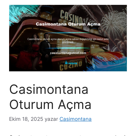
Casimontana
Oturum Açma
Ekim 18, 2025
yazar
Casimontana