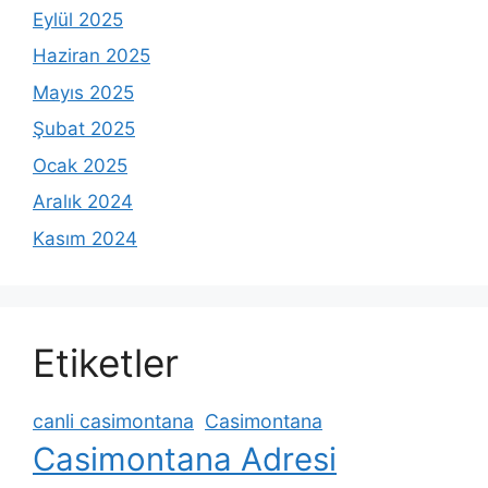
Eylül 2025
Haziran 2025
Mayıs 2025
Şubat 2025
Ocak 2025
Aralık 2024
Kasım 2024
Etiketler
canli casimontana
Casimontana
Casimontana Adresi