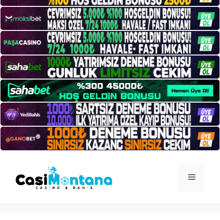
İçeriğe
atla
Menü