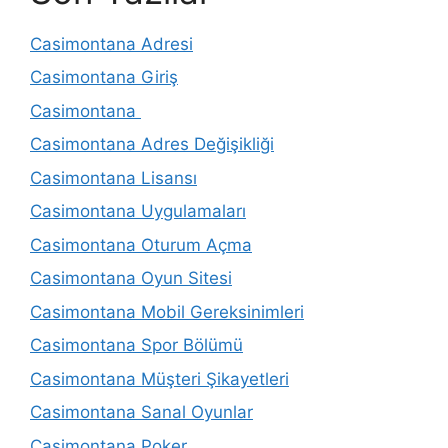
Casimontana Adresi
Casimontana Giriş
Casimontana
Casimontana Adres Değişikliği
Casimontana Lisansı
Casimontana Uygulamaları
Casimontana Oturum Açma
Casimontana Oyun Sitesi
Casimontana Mobil Gereksinimleri
Casimontana Spor Bölümü
Casimontana Müşteri Şikayetleri
Casimontana Sanal Oyunlar
Casimontana Poker