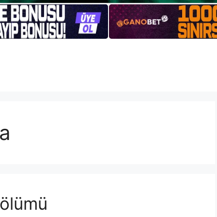
na
Bölümü