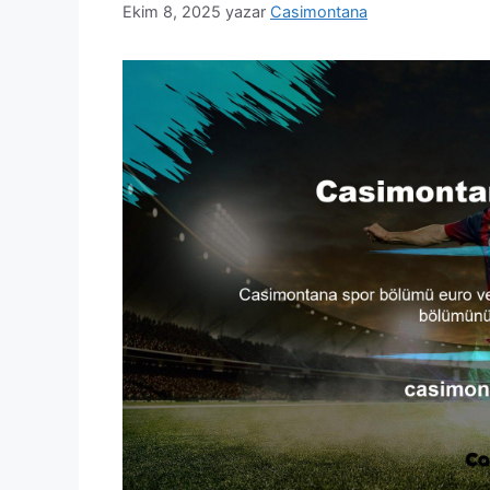
Ekim 8, 2025
yazar
Casimontana