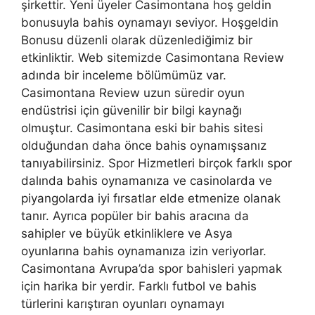
şirkettir. Yeni üyeler Casimontana hoş geldin
bonusuyla bahis oynamayı seviyor. Hoşgeldin
Bonusu düzenli olarak düzenlediğimiz bir
etkinliktir. Web sitemizde Casimontana Review
adında bir inceleme bölümümüz var.
Casimontana Review uzun süredir oyun
endüstrisi için güvenilir bir bilgi kaynağı
olmuştur. Casimontana eski bir bahis sitesi
olduğundan daha önce bahis oynamışsanız
tanıyabilirsiniz. Spor Hizmetleri birçok farklı spor
dalında bahis oynamanıza ve casinolarda ve
piyangolarda iyi fırsatlar elde etmenize olanak
tanır. Ayrıca popüler bir bahis aracına da
sahipler ve büyük etkinliklere ve Asya
oyunlarına bahis oynamanıza izin veriyorlar.
Casimontana Avrupa’da spor bahisleri yapmak
için harika bir yerdir. Farklı futbol ve bahis
türlerini karıştıran oyunları oynamayı