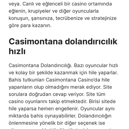
veya. Canlı ve eğlenceli bir casino ortamında
eğlenin, krupiyeler ve diğer oyuncularla
konuşun, şansınıza, tecrübenize ve stratejinize
göre para kazanın.
Casimontana dolandırıcılık
hızlı
Casimontana Dolandırıcılığı. Bazı oyuncular hızlı
ve kolay bir şekilde kazanmak için hile yaparlar.
Bahis tutkunları Casimontana Casino’da hile
yapanların olup olmadığını merak ediyor. Site
sorulara doğrudan cevap veriyor. Site tüm
casino oyunlarını takip etmektedir. Birisi sitede
hile yaparsa hemen engellenir. Oyuncular aynı
miktarda bahis oynayabilirler. Dolandırıcılığın
önlenmesine yönelik bir diğer seçenek ise