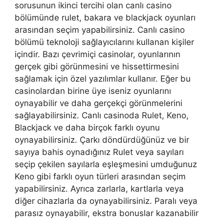
sorusunun ikinci tercihi olan canlı casino
bölümünde rulet, bakara ve blackjack oyunları
arasından seçim yapabilirsiniz. Canlı casino
bölümü teknoloji sağlayıcılarını kullanan kişiler
içindir. Bazı çevrimiçi casinolar, oyunlarının
gerçek gibi görünmesini ve hissettirmesini
sağlamak için özel yazılımlar kullanır. Eğer bu
casinolardan birine üye iseniz oyunlarını
oynayabilir ve daha gerçekçi görünmelerini
sağlayabilirsiniz. Canlı casinoda Rulet, Keno,
Blackjack ve daha birçok farklı oyunu
oynayabilirsiniz. Çarkı döndürdüğünüz ve bir
sayıya bahis oynadığınız Rulet veya sayıları
seçip çekilen sayılarla eşleşmesini umduğunuz
Keno gibi farklı oyun türleri arasından seçim
yapabilirsiniz. Ayrıca zarlarla, kartlarla veya
diğer cihazlarla da oynayabilirsiniz. Paralı veya
parasız oynayabilir, ekstra bonuslar kazanabilir