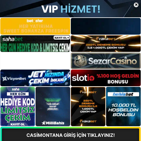
×
CASİMONTANA GİRİŞ İÇİN TIKLAYINIZ!