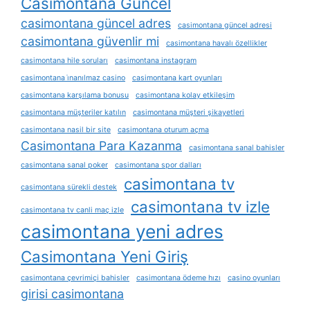
Casimontana Güncel
casimontana güncel adres
casimontana güncel adresi
casimontana güvenlir mi
casimontana havalı özellikler
casimontana hile soruları
casimontana instagram
casimontana i̇nanılmaz casino
casimontana kart oyunları
casimontana karşılama bonusu
casimontana kolay etkileşim
casimontana müşteriler katılın
casimontana müşteri şikayetleri
casimontana nasil bir site
casimontana oturum açma
Casimontana Para Kazanma
casimontana sanal bahisler
casimontana sanal poker
casimontana spor dalları
casimontana tv
casimontana sürekli destek
casimontana tv izle
casimontana tv canli maç izle
casimontana yeni adres
Casimontana Yeni Giriş
casimontana çevrimiçi bahisler
casimontana ödeme hızı
casino oyunları
girisi casimontana