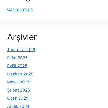
Casimontana
Arşivler
Temmuz 2026
Ekim 2025
Eylül 2025
Haziran 2025
Mayıs 2025
Şubat 2025
Ocak 2025
Aralık 2024