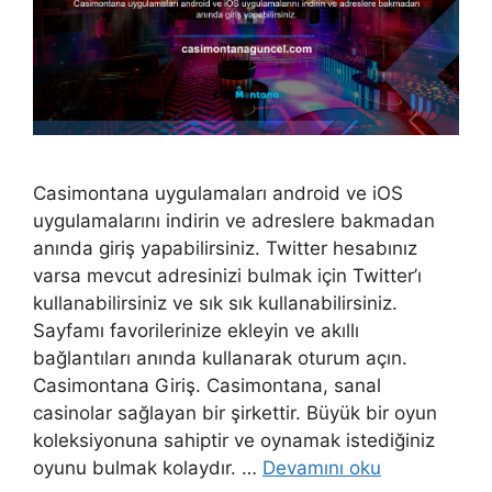
Casimontana uygulamaları android ve iOS
uygulamalarını indirin ve adreslere bakmadan
anında giriş yapabilirsiniz. Twitter hesabınız
varsa mevcut adresinizi bulmak için Twitter’ı
kullanabilirsiniz ve sık sık kullanabilirsiniz.
Sayfamı favorilerinize ekleyin ve akıllı
bağlantıları anında kullanarak oturum açın.
Casimontana Giriş. Casimontana, sanal
casinolar sağlayan bir şirkettir. Büyük bir oyun
koleksiyonuna sahiptir ve oynamak istediğiniz
oyunu bulmak kolaydır. …
Devamını oku