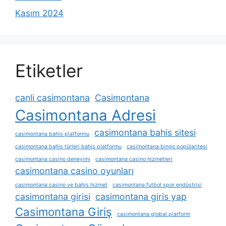
Kasım 2024
Etiketler
canli casimontana
Casimontana
Casimontana Adresi
casimontana bahis sitesi
casimontana bahis platformu
casimontana bahis türleri bahis platformu
casimontana bingo popülaritesi
casimontana casino deneyimi
casimontana casino hizmetleri
casimontana casino oyunları
casimontana casino ve bahis hizmet
casimontana futbol spor endüstrisi
casimontana girisi
casimontana giris yap
Casimontana Giriş
casimontana global platform