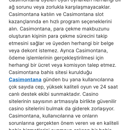
ağ sorunu veya zorlukla karşılaşmayacaklar.
Casimontana katılın ve Casimontana slot
kazançlarında en hızlı program seçeneklerini
alın. Casimontana, para çekme makbuzunu
oluşturan kişinin para çekme sürecini takip
etmesini sağlar ve üyeden herhangi bir belge
veya dekont istemez. Ayrıca Casimontana,
ödeme işlemlerinin gerçekleştirilmesi için
herhangi bir ücret veya komisyon talep etmez.
Casimontana bahis sitesi kurulduğu
Casimontana
günden bu yana kullanıcılarına
çok sayıda cep, yüksek kaliteli oyun ve 24 saat
canlı destek ekibi sunmaktadır. Casino
sitelerinin sayısının artmasıyla birlikte güvenilir
casino sitelerini bulmak da giderek zorlaşıyor.
Casimontana, kullanıcılarına ve onların
sorunlarına gerçekten önem veren ve en kaliteli