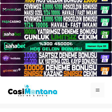
İçeriğe
atla
Menü