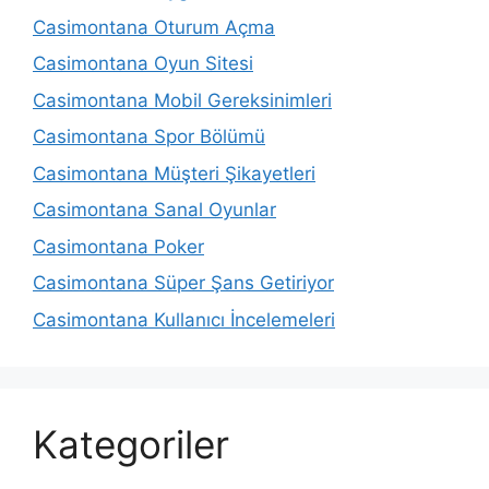
Casimontana Oturum Açma
Casimontana Oyun Sitesi
Casimontana Mobil Gereksinimleri
Casimontana Spor Bölümü
Casimontana Müşteri Şikayetleri
Casimontana Sanal Oyunlar
Casimontana Poker
Casimontana Süper Şans Getiriyor
Casimontana Kullanıcı İncelemeleri
Kategoriler