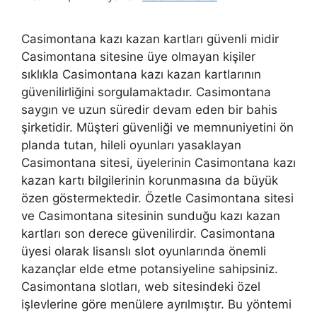
Casimontana kazı kazan kartları güvenli midir
Casimontana sitesine üye olmayan kişiler
sıklıkla Casimontana kazı kazan kartlarının
güvenilirliğini sorgulamaktadır. Casimontana
saygın ve uzun süredir devam eden bir bahis
şirketidir. Müşteri güvenliği ve memnuniyetini ön
planda tutan, hileli oyunları yasaklayan
Casimontana sitesi, üyelerinin Casimontana kazı
kazan kartı bilgilerinin korunmasına da büyük
özen göstermektedir. Özetle Casimontana sitesi
ve Casimontana sitesinin sunduğu kazı kazan
kartları son derece güvenilirdir. Casimontana
üyesi olarak lisanslı slot oyunlarında önemli
kazançlar elde etme potansiyeline sahipsiniz.
Casimontana slotları, web sitesindeki özel
işlevlerine göre menülere ayrılmıştır. Bu yöntemi