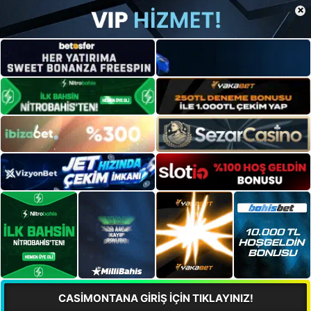
×
CASİMONTANA GİRİŞ İÇİN TIKLAYINIZ!