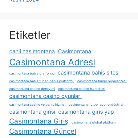
Etiketler
canli casimontana
Casimontana
Casimontana Adresi
casimontana bahis sitesi
casimontana bahis platformu
casimontana bahis türleri bahis platformu
casimontana bingo popülaritesi
casimontana casino deneyimi
casimontana casino hizmetleri
casimontana casino oyunları
casimontana casino ve bahis hizmet
casimontana futbol spor endüstrisi
casimontana girisi
casimontana giris yap
Casimontana Giriş
casimontana global platform
Casimontana Güncel