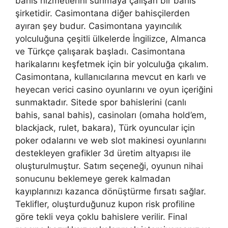
bahis hizmetlerini sunmaya çalışan bir bahis
şirketidir. Casimontana diğer bahisçilerden
ayıran şey budur. Casimontana yayıncılık
yolculuğuna çeşitli ülkelerde İngilizce, Almanca
ve Türkçe çalışarak başladı. Casimontana
harikalarını keşfetmek için bir yolculuğa çıkalım.
Casimontana, kullanıcılarına mevcut en karlı ve
heyecan verici casino oyunlarını ve oyun içeriğini
sunmaktadır. Sitede spor bahislerini (canlı
bahis, sanal bahis), casinoları (omaha hold’em,
blackjack, rulet, bakara), Türk oyuncular için
poker odalarını ve web slot makinesi oyunlarını
destekleyen grafikler 3d üretim altyapısı ile
oluşturulmuştur. Satım seçeneği, oyunun nihai
sonucunu beklemeye gerek kalmadan
kayıplarınızı kazanca dönüştürme fırsatı sağlar.
Teklifler, oluşturduğunuz kupon risk profiline
göre tekli veya çoklu bahislere verilir. Final