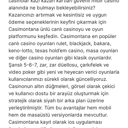
casinolar kazı kazan kartları güvenli midir
casino
alanında ne bulmayı bekleyebilirsiniz?
Kazancınızı artırmak ve kesintisiz ve uygun
ödeme seçeneklerinin keyfini çıkarmak için
Casimontana ünlü canlı casinoyu ve oyun
platformunu keşfedin. Casimontana en popüler
canlı casino oyunları rulet, blackjack, bakara,
keno-lotto, texas hold’em casino, masa oyunları
ve diğer casino oyunları gibi klasik oyunlardır.
Şanslı 5-6-7, zar, zar düellosu, çarkıfelek ve
video poker gibi yeni ve heyecan verici oyunlarla
kullanıcılarımızı sürekli olarak güncelliyoruz.
Casinonun altın düğmeleri, görsel olarak çekici
ve kullanıcı dostu bir arayüz oluşturmak için
stratejik olarak siyah bir arka plan üzerine
yerleştirilmiştir. Tüm bu avantajlar hem mobil
hem de masaüstü versiyonlarda mevcuttur.
Casimontana kayıt olarak ios uygulaması