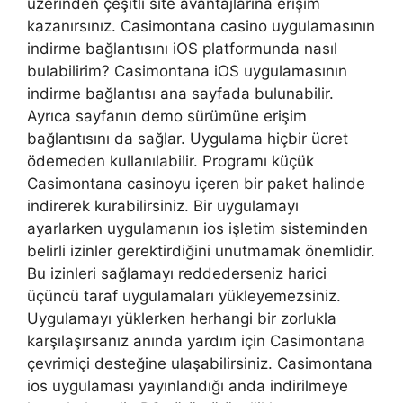
üzerinden çeşitli site avantajlarına erişim
kazanırsınız. Casimontana casino uygulamasının
indirme bağlantısını iOS platformunda nasıl
bulabilirim? Casimontana iOS uygulamasının
indirme bağlantısı ana sayfada bulunabilir.
Ayrıca sayfanın demo sürümüne erişim
bağlantısını da sağlar. Uygulama hiçbir ücret
ödemeden kullanılabilir. Programı küçük
Casimontana casinoyu içeren bir paket halinde
indirerek kurabilirsiniz. Bir uygulamayı
ayarlarken uygulamanın ios işletim sisteminden
belirli izinler gerektirdiğini unutmamak önemlidir.
Bu izinleri sağlamayı reddederseniz harici
üçüncü taraf uygulamaları yükleyemezsiniz.
Uygulamayı yüklerken herhangi bir zorlukla
karşılaşırsanız anında yardım için Casimontana
çevrimiçi desteğine ulaşabilirsiniz. Casimontana
ios uygulaması yayınlandığı anda indirilmeye