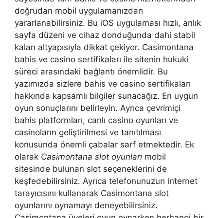
doğrudan mobil uygulamanızdan
yararlanabilirsiniz. Bu iOS uygulaması hızlı, anlık
sayfa düzeni ve cihaz donduğunda dahi stabil
kalan altyapısıyla dikkat çekiyor. Casimontana
bahis ve casino sertifikaları ile sitenin hukuki
süreci arasındaki bağlantı önemlidir. Bu
yazımızda sizlere bahis ve casino sertifikaları
hakkında kapsamlı bilgiler sunacağız. En uygun
oyun sonuçlarını belirleyin. Ayrıca çevrimiçi
bahis platformları, canlı casino oyunları ve
casinoların geliştirilmesi ve tanıtılması
konusunda önemli çabalar sarf etmektedir. Ek
olarak
Casimontana slot oyunları
mobil
sitesinde bulunan slot seçeneklerini de
keşfedebilirsiniz. Ayrıca telefonunuzun internet
tarayıcısını kullanarak Casimontana slot
oyunlarını oynamayı deneyebilirsiniz.
Casimontana üyeleri oyun oynarken herhangi bir