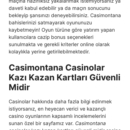
maçına hazırlıksız yakalanmak istemiyorsanız ya
daveti kabul edebilir ya da maçın sonucunu
bekleyip şansınızı deneyebilirsiniz. Casimontana
bahislerinizi satmayarak oyununuzu
kaybetmeyin! Oyun türüne göre yatırım yapan
kullanıcılara cazip bonus seçenekleri
sunulmakta ve gerekli kriterler online olarak
kolaylıkla yerine getirilebilmektedir.
Casimontana Casinolar
Kazı Kazan Kartları Güvenli
Midir
Casinolar hakkında daha fazla bilgi edinmek
istiyorsanız, en heyecan verici ve kazançlı
casino oyunlarının kapsamlı incelemelerini
sunan özel bir sayfamız var.
Casimontana