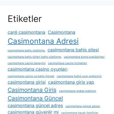
Etiketler
canli casimontana
Casimontana
Casimontana Adresi
casimontana bahis sitesi
casimontana bahis platformu
casimontana bahis türleri bahis platformu
casimontana bingo popülaritesi
casimontana casino deneyimi
casimontana casino hizmetleri
casimontana casino oyunları
casimontana casino ve bahis hizmet
casimontana futbol spor endüstrisi
casimontana girisi
casimontana giris yap
Casimontana Giriş
casimontana global platform
Casimontana Güncel
casimontana güncel adres
casimontana güncel adresi
casimontana güvenlir mi
casimontana havalı özellikler